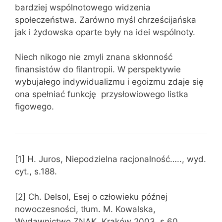
bardziej wspólnotowego widzenia
społeczeństwa. Zarówno myśl chrześcijańska
jak i żydowska oparte były na idei wspólnoty.
Niech nikogo nie zmyli znana skłonność
finansistów do filantropii. W perspektywie
wybujałego indywidualizmu i egoizmu zdaje się
ona spełniać funkcję przysłowiowego listka
figowego.
[1] H. Juros, Niepodzielna racjonalność….., wyd.
cyt., s.188.
[2] Ch. Delsol, Esej o człowieku późnej
nowoczesności, tłum. M. Kowalska,
Wydawnictwo ZNAK, Kraków 2003, s.60.