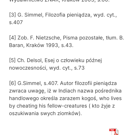
[3] G. Simmel, Filozofia pieniądza, wyd. cyt.,
s.407
[4] Zob. F. Nietzsche, Pisma pozostałe, tłum. B.
Baran, Kraków 1993, s.43.
[5] Ch. Delsol, Esej o człowieku późnej
nowoczesności, wyd. cyt., s.73
[6] G.Simmel, s.407. Autor filozofii pieniądza
zwraca uwagę, iż w Indiach nazwa pośrednika
handlowego określa zarazem kogoś, who lives
by cheating his fellow-creatures ( kto żyje z
oszukiwania swych ziomków).