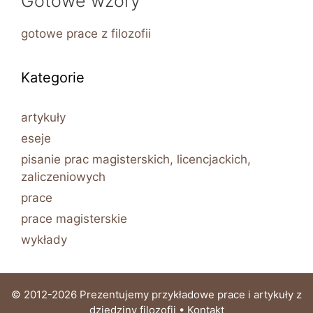
Gotowe wzory
gotowe prace z filozofii
Kategorie
artykuły
eseje
pisanie prac magisterskich, licencjackich,
zaliczeniowych
prace
prace magisterskie
wykłady
© 2012-2026 Prezentujemy przykładowe prace i artykuły z
dziedziny filozofii •
Kontakt