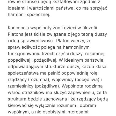
równe szanse i będą kształtowani zgodnie z
ideałami i wartościami państwa, co ma sprzyjać
harmonii społecznej.
Koncepcja wspólnoty żon i dzieci w filozofii
Platona jest ściśle związana z jego teorią duszy
i ideą sprawiedliwości. Platon wierzy, że
sprawiedliwość polega na harmonijnym
funkcjonowaniu trzech części duszy: rozumnej,
popędliwej i pożądliwej. W idealnym państwie,
odpowiadającym strukturze duszy, każda klasa
społeczeństwa ma pełnić odpowiednią rolę:
rządzący (rozumna), wojownicy (popędliwa) i
rzemieślnicy (pożądliwa). Wspólnota rodzinna
wśród strażników ma służyć zapewnieniu, że ta
struktura będzie zachowana i że rządzący będą
kierować się wyłącznie rozumem i dobrem
wspólnym, a nie osobistymi interesami.