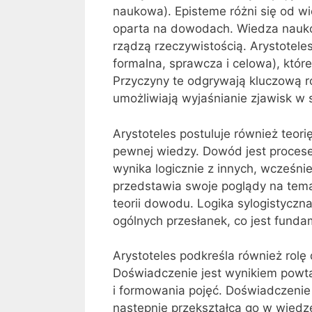
naukowa). Episteme różni się od wi
oparta na dowodach. Wiedza naukow
rządzą rzeczywistością. Arystoteles
formalna, sprawcza i celowa), któr
Przyczyny te odgrywają kluczową ro
umożliwiają wyjaśnianie zjawisk w
Arystoteles postuluje również teor
pewnej wiedzy. Dowód jest proces
wynika logicznie z innych, wcześnie
przedstawia swoje poglądy na temat 
teorii dowodu. Logika sylogistycz
ogólnych przesłanek, co jest fun
Arystoteles podkreśla również rolę
Doświadczenie jest wynikiem powta
i formowania pojęć. Doświadczenie
następnie przekształca go w wiedz