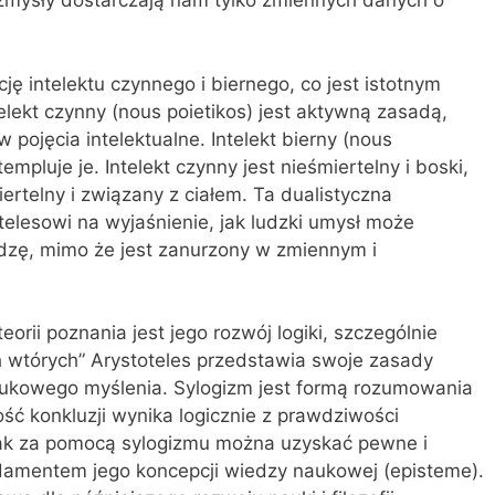
 zmysły dostarczają nam tylko zmiennych danych o
ję intelektu czynnego i biernego, co jest istotnym
elekt czynny (nous poietikos) jest aktywną zasadą,
pojęcia intelektualne. Intelekt bierny (nous
empluje je. Intelekt czynny jest nieśmiertelny i boski,
iertelny i związany z ciałem. Ta dualistyczna
telesowi na wyjaśnienie, jak ludzki umysł może
dzę, mimo że jest zanurzony w zmiennym i
rii poznania jest jego rozwój logiki, szczególnie
ch wtórych” Arystoteles przedstawia swoje zasady
ukowego myślenia. Sylogizm jest formą rozumowania
ć konkluzji wynika logicznie z prawdziwości
 jak za pomocą sylogizmu można uzyskać pewne i
damentem jego koncepcji wiedzy naukowej (episteme).