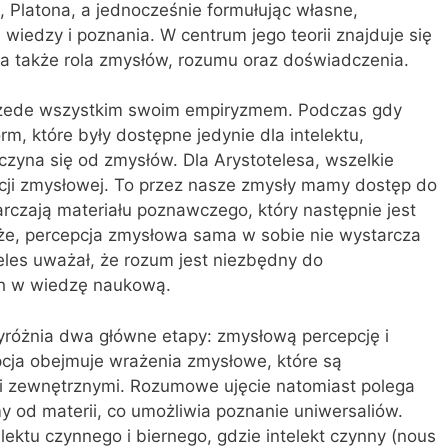
 Platona, a jednocześnie formułując własne,
wiedzy i poznania. W centrum jego teorii znajduje się
a, a także rola zmysłów, rozumu oraz doświadczenia.
 przede wszystkim swoim empiryzmem. Podczas gdy
form, które były dostępne jedynie dla intelektu,
czyna się od zmysłów. Dla Arystotelesa, wszelkie
cji zmysłowej. To przez nasze zmysły mamy dostęp do
rczają materiału poznawczego, który następnie jest
że, percepcja zmysłowa sama w sobie nie wystarcza
eles uważał, że rozum jest niezbędny do
ch w wiedzę naukową.
yróżnia dwa główne etapy: zmysłową percepcję i
cja obejmuje wrażenia zmysłowe, które są
i zewnętrznymi. Rozumowe ujęcie natomiast polega
rmy od materii, co umożliwia poznanie uniwersaliów.
lektu czynnego i biernego, gdzie intelekt czynny (nous