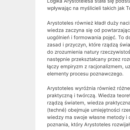
Logika Arystotelesa stała się podsta
wpływając na myślicieli takich jak
Arystoteles również kładł duży nac
wiedza zaczyna się od powtarzając
uogólnień i formowania pojęć. To 
zasad i przyczyn, które rządzą świ
do zrozumienia natury rzeczywistoś
następnie przekształcany przez r
łączy empiryzm z racjonalizmem, u
elementy procesu poznawczego.
Arystoteles wyróżnia również różne
praktyczną i twórczą. Wiedza teore
rządzą światem, wiedza praktyczna (
(techné) obejmuje umiejętności rze
wiedzy ma swoje własne metody i c
poznania, który Arystoteles rozwijał