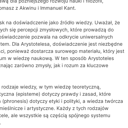
wą dla późniejszego rozwoju nauki i filozofii,
 Tomasz z Akwinu i Immanuel Kant.
isk na doświadczenie jako źródło wiedzy. Uważał, że
ych się percepcji zmysłowych, które prowadzą do
doświadczenie pozwala na odkrycie uniwersalnych
atem. Dla Arystotelesa, doświadczenie jest niezbędne
ci, ponieważ dostarcza surowego materiału, który jest
ozum w wiedzę naukową. W ten sposób Arystoteles
znając zarówno zmysły, jak i rozum za kluczowe
 rodzaje wiedzy, w tym wiedzę teoretyczną,
tyczna (episteme) dotyczy prawdy i zasad, które
phronesis) dotyczy etyki i polityki, a wiedza twórcza
mieślnicze i artystyczne. Każdy z tych rodzajów
ele, ale wszystkie są częścią spójnego systemu
.