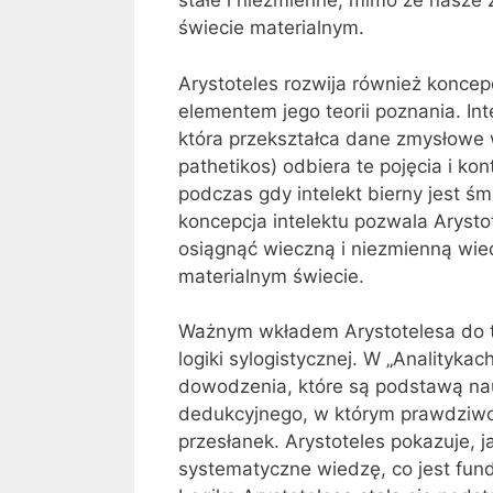
stałe i niezmienne, mimo że nasze
świecie materialnym.
Arystoteles rozwija również koncepc
elementem jego teorii poznania. Int
która przekształca dane zmysłowe w 
pathetikos) odbiera te pojęcia i kont
podczas gdy intelekt bierny jest śm
koncepcja intelektu pozwala Arysto
osiągnąć wieczną i niezmienną wie
materialnym świecie.
Ważnym wkładem Arystotelesa do teo
logiki sylogistycznej. W „Analityka
dowodzenia, które są podstawą na
dedukcyjnego, w którym prawdziwoś
przesłanek. Arystoteles pokazuje,
systematyczne wiedzę, co jest fun