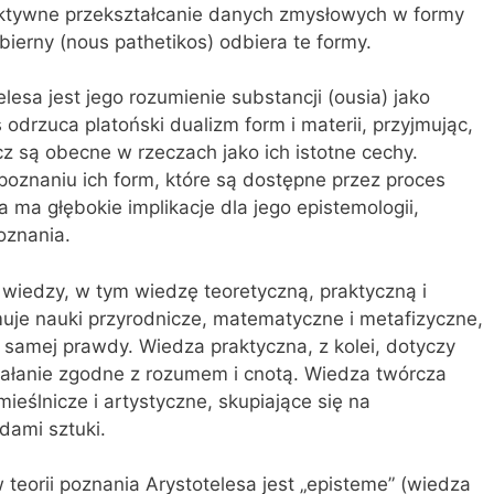
 aktywne przekształcanie danych zmysłowych w formy
 bierny (nous pathetikos) odbiera te formy.
lesa jest jego rozumienie substancji (ousia) jako
s odrzuca platoński dualizm form i materii, przyjmując,
ecz są obecne w rzeczach jako ich istotne cechy.
poznaniu ich form, które są dostępne przez proces
a ma głębokie implikacje dla jego epistemologii,
oznania.
 wiedzy, w tym wiedzę teoretyczną, praktyczną i
uje nauki przyrodnicze, matematyczne i metafizyczne,
 samej prawdy. Wiedza praktyczna, z kolei, dotyczy
działanie zgodne z rozumem i cnotą. Wiedza twórcza
ieślnicze i artystyczne, skupiające się na
dami sztuki.
eorii poznania Arystotelesa jest „episteme” (wiedza