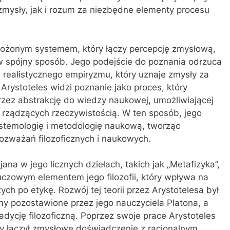
zmysły, jak i rozum za niezbędne elementy procesu
złożonym systemem, który łączy percepcję zmysłową,
w spójny sposób. Jego podejście do poznania odrzuca
j realistycznego empiryzmu, który uznaje zmysły za
 Arystoteles widzi poznanie jako proces, który
ez abstrakcję do wiedzy naukowej, umożliwiającej
 rządzących rzeczywistością. W ten sposób, jego
pistemologię i metodologię naukową, tworząc
ozważań filozoficznych i naukowych.
ana w jego licznych dziełach, takich jak „Metafizyka”,
 kluczowym elementem jego filozofii, który wpływa na
ych po etykę. Rozwój tej teorii przez Arystotelesa był
y pozostawione przez jego nauczyciela Platona, a
adycję filozoficzną. Poprzez swoje prace Arystoteles
y łączył zmysłowe doświadczenie z racjonalnym