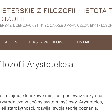
STERSKIE Z FILOZOFII - ISTOTA 
LOZOFII
RSKIE, LICENCJACKIE I INNE Z ZAKRESU PRAW CZŁOWIEKA I FILOZOFI
ESEJE
TEKSTY ŹRÓDŁOWE
KONTAKT
ilozofii Arystotelesa
telesa zajmuje kluczowe miejsce, ponieważ łączy ona
 przyrodnicze w spójny system myślowy. Arystoteles,
eli starożytności, rozwijał swoją teorię poznania,