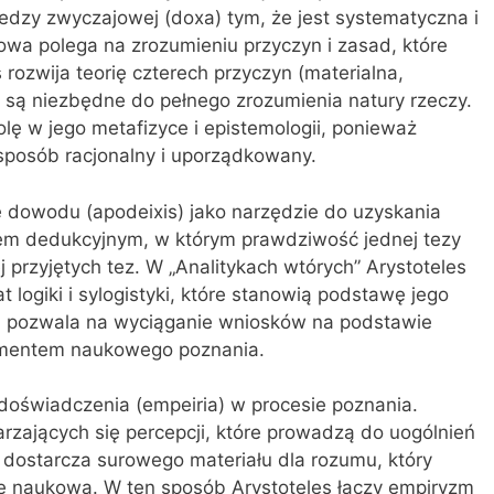
edzy zwyczajowej (doxa) tym, że jest systematyczna i
a polega na zrozumieniu przyczyn i zasad, które
 rozwija teorię czterech przyczyn (materialna,
e są niezbędne do pełnego zrozumienia natury rzeczy.
lę w jego metafizyce i epistemologii, ponieważ
 sposób racjonalny i uporządkowany.
ię dowodu (apodeixis) jako narzędzie do uzyskania
em dedukcyjnym, w którym prawdziwość jednej tezy
j przyjętych tez. W „Analitykach wtórych” Arystoteles
logiki i sylogistyki, które stanowią podstawę jego
na pozwala na wyciąganie wniosków na podstawie
damentem naukowego poznania.
 doświadczenia (empeiria) w procesie poznania.
rzających się percepcji, które prowadzą do uogólnień
 dostarcza surowego materiału dla rozumu, który
ę naukową. W ten sposób Arystoteles łączy empiryzm