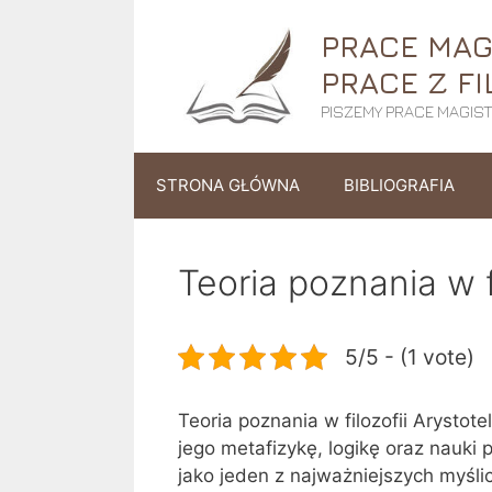
Przejdź
PRACE MAGI
do
treści
PRACE Z FI
PISZEMY PRACE MAGISTE
STRONA GŁÓWNA
BIBLIOGRAFIA
Teoria poznania w f
5/5 - (1 vote)
Teoria poznania w filozofii Arysto
jego metafizykę, logikę oraz nauki
jako jeden z najważniejszych myślici