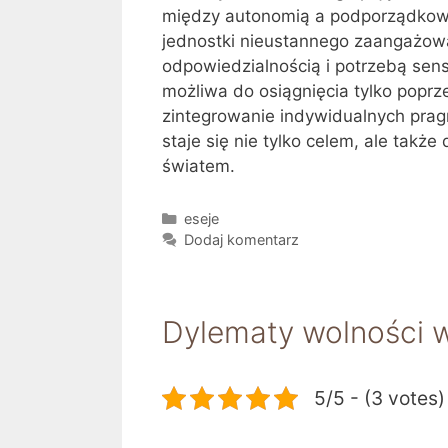
między autonomią a podporządkow
jednostki nieustannego zaangażowan
odpowiedzialnością i potrzebą sen
możliwa do osiągnięcia tylko poprz
zintegrowanie indywidualnych prag
staje się nie tylko celem, ale takż
światem.
Kategorie
eseje
Dodaj komentarz
Dylematy wolności 
5/5 - (3 votes)