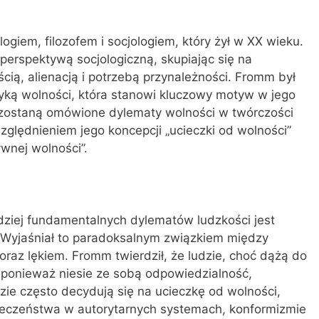
ogiem, filozofem i socjologiem, który żył w XX wieku.
 perspektywą socjologiczną, skupiając się na
ią, alienacją i potrzebą przynależności. Fromm był
ką wolności, która stanowi kluczowy motyw w jego
e zostaną omówione dylematy wolności w twórczości
ględnieniem jego koncepcji „ucieczki od wolności”
ywnej wolności”.
ziej fundamentalnych dylematów ludzkości jest
. Wyjaśniał to paradoksalnym związkiem między
raz lękiem. Fromm twierdził, że ludzie, choć dążą do
j, ponieważ niesie ze sobą odpowiedzialność,
dzie często decydują się na ucieczkę od wolności,
ieczeństwa w autorytarnych systemach, konformizmie