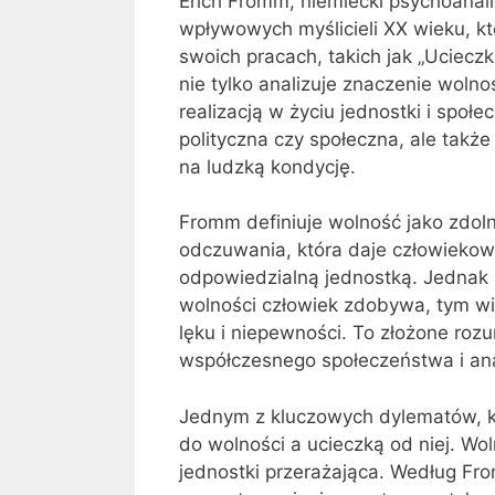
Erich Fromm, niemiecki psychoanality
wpływowych myślicieli XX wieku, k
swoich pracach, takich jak „Uciec
nie tylko analizuje znaczenie wolnoś
realizacją w życiu jednostki i społ
polityczna czy społeczna, ale tak
na ludzką kondycję.
Fromm definiuje wolność jako zdoln
odczuwania, która daje człowiekow
odpowiedzialną jednostką. Jednak z
wolności człowiek zdobywa, tym w
lęku i niepewności. To złożone rozu
współczesnego społeczeństwa i an
Jednym z kluczowych dylematów, kt
do wolności a ucieczką od niej. Wo
jednostki przerażająca. Według Fr