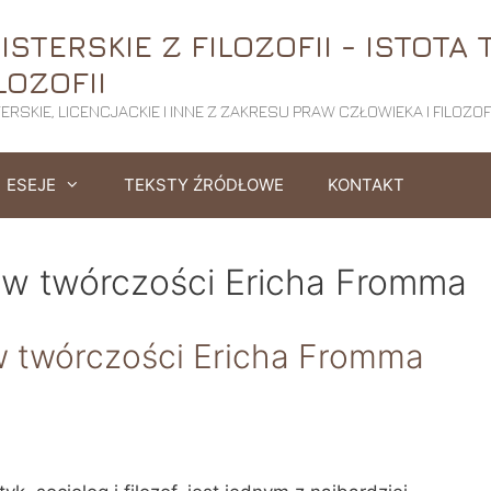
STERSKIE Z FILOZOFII - ISTOTA 
LOZOFII
RSKIE, LICENCJACKIE I INNE Z ZAKRESU PRAW CZŁOWIEKA I FILOZOFI
ESEJE
TEKSTY ŹRÓDŁOWE
KONTAKT
 w twórczości Ericha Fromma
w twórczości Ericha Fromma