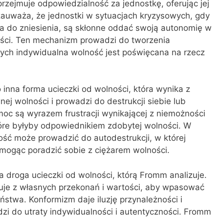
rzejmuje odpowiedzialność za jednostkę, oferując jej
auważa, że jednostki w sytuacjach kryzysowych, gdy
na do zniesienia, są skłonne oddać swoją autonomię w
ności. Ten mechanizm prowadzi do tworzenia
rych indywidualna wolność jest poświęcana na rzecz
inna forma ucieczki od wolności, która wynika z
ej wolności i prowadzi do destrukcji siebie lub
emoc są wyrazem frustracji wynikającej z niemożności
które byłyby odpowiednikiem zdobytej wolności. W
ość może prowadzić do autodestrukcji, w której
 mogąc poradzić sobie z ciężarem wolności.
 droga ucieczki od wolności, którą Fromm analizuje.
uje z własnych przekonań i wartości, aby wpasować
ństwa. Konformizm daje iluzję przynależności i
dzi do utraty indywidualności i autentyczności. Fromm