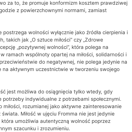
wo za to, że promuje konformizm kosztem prawdziwej
zgodzie z powierzchownymi normami, zamiast
ostrzega wolności wyłącznie jako źródła cierpienia i
, takich jak „O sztuce miłości” czy „Zdrowe
epcję „pozytywnej wolności”, która polega na
u w ramach wspólnoty opartej na miłości, solidarności i
przeciwieństwie do negatywnej, nie polega jedynie na
e na aktywnym uczestnictwie w tworzeniu swojego
ć jest możliwa do osiągnięcia tylko wtedy, gdy
e potrzeby indywidualne z potrzebami społecznymi.
o miłości, rozumianej jako aktywne zainteresowanie
 świata. Miłość w ujęciu Fromma nie jest jedynie
, która umożliwia autentyczną wolność poprzez
mnym szacunku i zrozumieniu.