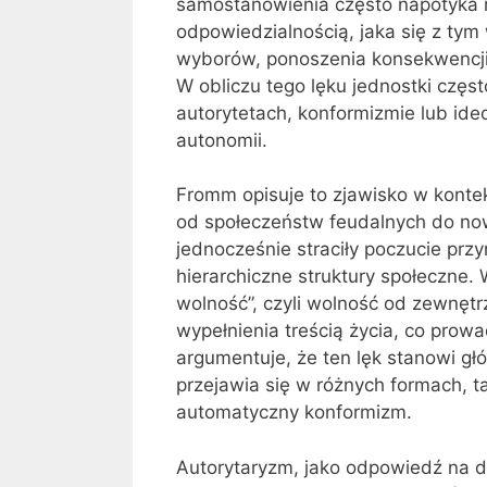
samostanowienia często napotyka n
odpowiedzialnością, jaka się z ty
wyborów, ponoszenia konsekwencji s
W obliczu tego lęku jednostki częst
autorytetach, konformizmie lub ide
autonomii.
Fromm opisuje to zjawisko w kontekś
od społeczeństw feudalnych do no
jednocześnie straciły poczucie przy
hierarchiczne struktury społeczne.
wolność”, czyli wolność od zewnę
wypełnienia treścią życia, co prowa
argumentuje, że ten lęk stanowi głó
przejawia się w różnych formach, t
automatyczny konformizm.
Autorytaryzm, jako odpowiedź na d