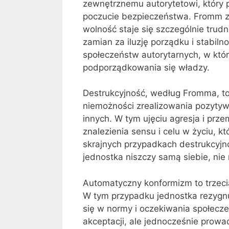
zewnętrznemu autorytetowi, który p
poczucie bezpieczeństwa. Fromm z
wolność staje się szczególnie trud
zamian za iluzję porządku i stabil
społeczeństw autorytarnych, w któ
podporządkowania się władzy.
Destrukcyjność, według Fromma, to 
niemożności zrealizowania pozytywn
innych. W tym ujęciu agresja i prz
znalezienia sensu i celu w życiu, 
skrajnych przypadkach destrukcyjn
jednostka niszczy samą siebie, nie
Automatyczny konformizm to trzecia
W tym przypadku jednostka rezygn
się w normy i oczekiwania społecze
akceptacji, ale jednocześnie prowa