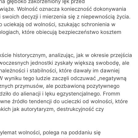
a głęboko zakorzeniony lęk przed
m wiąże. Wolność oznacza konieczność dokonywania
woich decyzji i mierzenia się z niepewnością życia.
o uciekają od wolności, szukając schronienia w
ologiach, które obiecują bezpieczeństwo kosztem
cie historycznym, analizując, jak w okresie przejścia
woczesnych jednostki zyskały większą swobodę, ale
należności i stabilności, które dawały im dawniej
 W wyniku tego ludzie zaczęli odczuwać „negatywną
trznych przymusów, ale pozbawioną pozytywnego
dziło do alienacji i lęku egzystencjalnego. Fromm
wne źródło tendencji do ucieczki od wolności, które
akich jak autorytaryzm, destrukcyjność czy
ylemat wolności, polega na poddaniu się