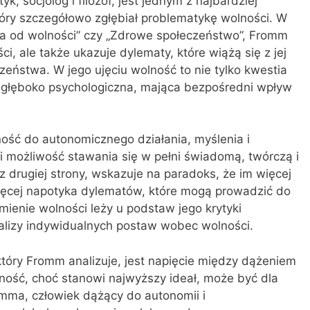
k, socjolog i filozof, jest jednym z najbardziej
tóry szczegółowo zgłębiał problematykę wolności. W
zka od wolności” czy „Zdrowe społeczeństwo”, Fromm
ci, ale także ukazuje dylematy, które wiążą się z jej
eczeństwa. W jego ujęciu wolność to nie tylko kwestia
że głęboko psychologiczna, mająca bezpośredni wpływ
ość do autonomicznego działania, myślenia i
i możliwość stawania się w pełni świadomą, twórczą i
 drugiej strony, wskazuje na paradoks, że im więcej
ięcej napotyka dylematów, które mogą prowadzić do
mienie wolności leży u podstaw jego krytyki
alizy indywidualnych postaw wobec wolności.
óry Fromm analizuje, jest napięcie między dążeniem
lność, choć stanowi najwyższy ideał, może być dla
omma, człowiek dążący do autonomii i