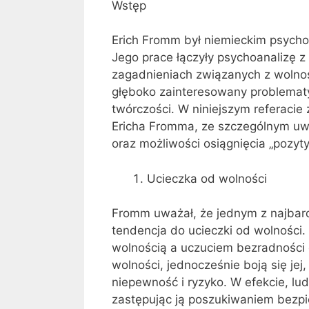
Wstęp
Erich Fromm był niemieckim psychol
Jego prace łączyły psychoanalizę z
zagadnieniach związanych z wolnośc
głęboko zainteresowany problematy
twórczości. W niniejszym referaci
Ericha Fromma, ze szczególnym uwz
oraz możliwości osiągnięcia „pozyt
Ucieczka od wolności
Fromm uważał, że jednym z najbard
tendencja do ucieczki od wolności
wolnością a uczuciem bezradności o
wolności, jednocześnie boją się je
niepewność i ryzyko. W efekcie, lu
zastępując ją poszukiwaniem bezp