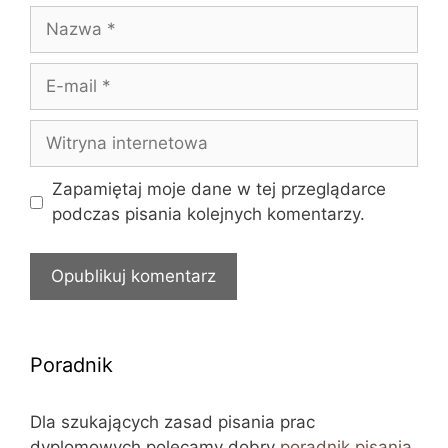
Nazwa
E-
mail
Witryna
internetowa
Zapamiętaj moje dane w tej przeglądarce
podczas pisania kolejnych komentarzy.
Poradnik
Dla szukających zasad pisania prac
dyplomowych polecamy dobry
poradnik pisania