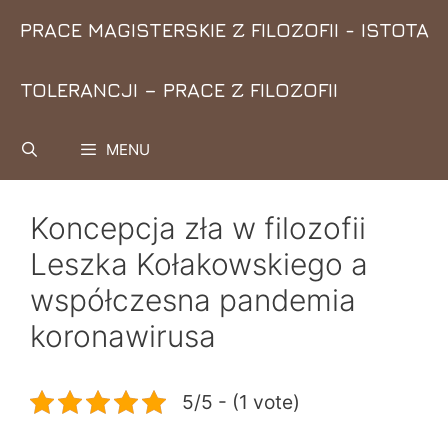
Przejdź
PRACE MAGISTERSKIE Z FILOZOFII - ISTOTA
do
treści
TOLERANCJI – PRACE Z FILOZOFII
MENU
Koncepcja zła w filozofii
Leszka Kołakowskiego a
współczesna pandemia
koronawirusa
5/5 - (1 vote)