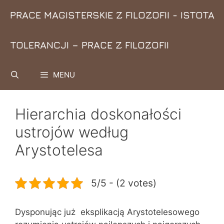
Przejdź
PRACE MAGISTERSKIE Z FILOZOFII - ISTOTA
do
treści
TOLERANCJI – PRACE Z FILOZOFII
MENU
Hierarchia doskonałości
ustrojów według
Arystotelesa
5/5 - (2 votes)
Dysponując już eksplikacją Arystotelesowego