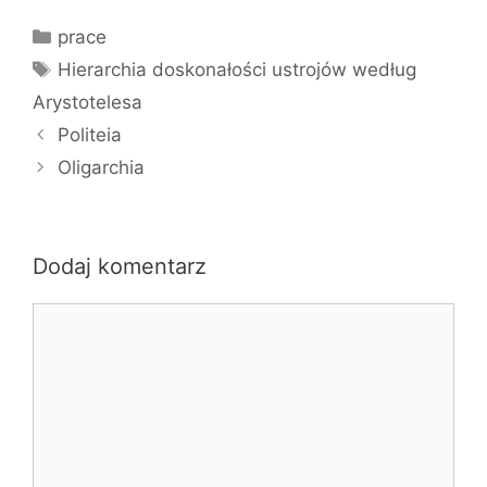
Kategorie
prace
Tagi
Hierarchia doskonałości ustrojów według
Arystotelesa
Politeia
Oligarchia
Dodaj komentarz
Komentarz