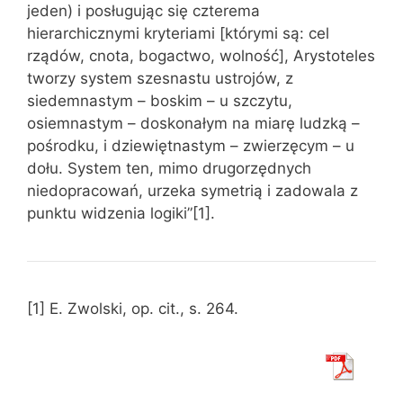
jeden) i posługując się czterema
hierarchicznymi kryteriami [którymi są: cel
rządów, cnota, bogactwo, wolność], Arystoteles
tworzy system szesnastu ustrojów, z
siedemnastym – boskim – u szczytu,
osiemnastym – doskonałym na miarę ludzką –
pośrodku, i dziewiętnastym – zwierzęcym – u
dołu. System ten, mimo drugorzędnych
niedopracowań, urzeka symetrią i zadowala z
punktu widzenia logiki”[1].
[1] E. Zwolski, op. cit., s. 264.