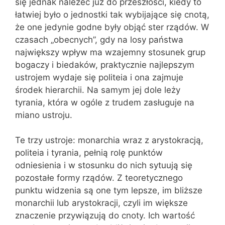
się jednak należeć już do przeszłości, kiedy to
łatwiej było o jednostki tak wybijające się cnotą,
że one jedynie godne były objąć ster rządów. W
czasach „obecnych”, gdy na losy państwa
największy wpływ ma wzajemny stosunek grup
bogaczy i biedaków, praktycznie najlepszym
ustrojem wydaje się politeia i ona zajmuje
środek hierarchii. Na samym jej dole leży
tyrania, która w ogóle z trudem zasługuje na
miano ustroju.
Te trzy ustroje: monarchia wraz z arystokracją,
politeia i tyrania, pełnią rolę punktów
odniesienia i w stosunku do nich sytuują się
pozostałe formy rządów. Z teoretycznego
punktu widzenia są one tym lepsze, im bliższe
monarchii lub arystokracji, czyli im większe
znaczenie przywiązują do cnoty. Ich wartość