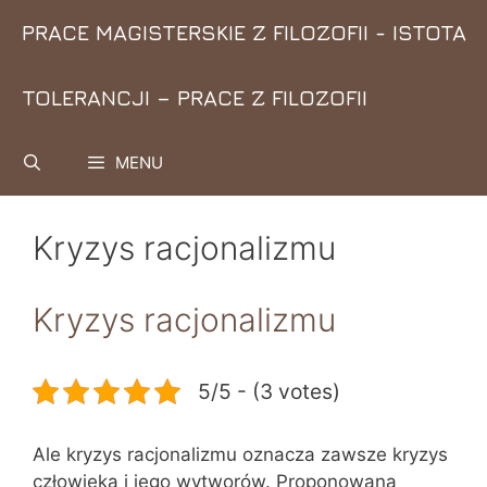
Przejdź
PRACE MAGISTERSKIE Z FILOZOFII - ISTOTA
do
treści
TOLERANCJI – PRACE Z FILOZOFII
MENU
Kryzys racjonalizmu
Kryzys racjonalizmu
5/5 - (3 votes)
Ale kryzys racjonalizmu oznacza zawsze kryzys
człowieka i jego wytworów. Proponowana