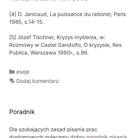
[4] D. Janicaud, La puissance du rationel, Paris
1985, s.14-15.
[5] Józef Tischner, Kryzys myślenia, w:
Rozmowy w Castel Gandolfo, O kryzysie, Res
Publica, Warszawa 1990r., s.96.
Kategorie
eseje
Dodaj komentarz
Poradnik
Dla szukających zasad pisania prac
dyplomowych polecamy dobry
poradnik pisania