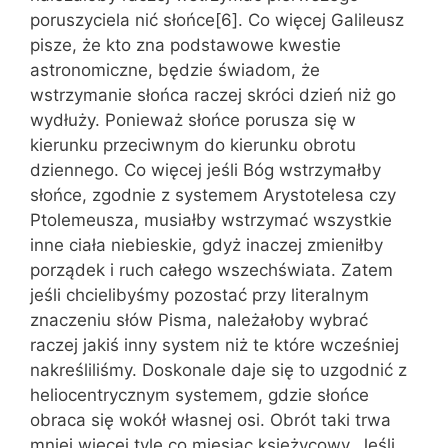
poruszyciela nić słońce[6]. Co więcej Galileusz
pisze, że kto zna podstawowe kwestie
astronomiczne, będzie świadom, że
wstrzymanie słońca raczej skróci dzień niż go
wydłuży. Ponieważ słońce porusza się w
kierunku przeciwnym do kierunku obrotu
dziennego. Co więcej jeśli Bóg wstrzymałby
słońce, zgodnie z systemem Arystotelesa czy
Ptolemeusza, musiałby wstrzymać wszystkie
inne ciała niebieskie, gdyż inaczej zmieniłby
porządek i ruch całego wszechświata. Zatem
jeśli chcielibyśmy pozostać przy literalnym
znaczeniu słów Pisma, należałoby wybrać
raczej jakiś inny system niż te które wcześniej
nakreśliliśmy. Doskonale daje się to uzgodnić z
heliocentrycznym systemem, gdzie słońce
obraca się wokół własnej osi. Obrót taki trwa
mniej więcej tyle co miesiąc księżycowy. Jeśli