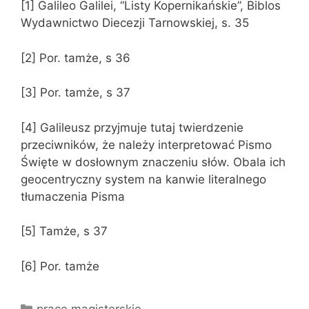
[1] Galileo Galilei, “Listy Kopernikańskie”, Biblos
Wydawnictwo Diecezji Tarnowskiej, s. 35
[2] Por. tamże, s 36
[3] Por. tamże, s 37
[4] Galileusz przyjmuje tutaj twierdzenie
przeciwników, że należy interpretować Pismo
Święte w dosłownym znaczeniu słów. Obala ich
geocentryczny system na kanwie literalnego
tłumaczenia Pisma
[5] Tamże, s 37
[6] Por. tamże
Kategorie
prace magisterskie