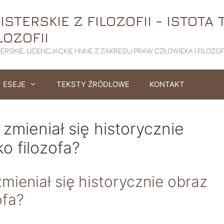
STERSKIE Z FILOZOFII - ISTOTA 
LOZOFII
RSKIE, LICENCJACKIE I INNE Z ZAKRESU PRAW CZŁOWIEKA I FILOZOFI
ESEJE
TEKSTY ŹRÓDŁOWE
KONTAKT
 zmieniał się historycznie
o filozofa?
zmieniał się historycznie obraz
ofa?