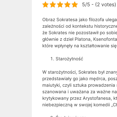
5/5 - (2 votes)
Obraz Sokratesa jako filozofa uleg
zależności od kontekstu historyczne
że Sokrates nie pozostawił po sobi
głównie z dzieł Platona, Ksenofon
które wpłynęły na kształtowanie się 
Starożytność
W starożytności, Sokrates był znan
przedstawiały go jako mędrca, pos
maiutyki, czyli sztuka prowadzeni
szanowana i uważana za ważne narz
krytykowany przez Arystofanesa, kt
niebezpieczną w swojej komedii „C