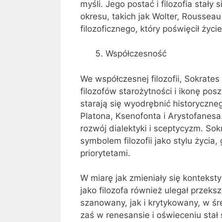
myśli. Jego postać i filozofia stały
okresu, takich jak Wolter, Roussea
filozoficznego, który poświęcił życi
Współczesność
We współczesnej filozofii, Sokrate
filozofów starożytności i ikonę po
starają się wyodrębnić historyczn
Platona, Ksenofonta i Arystofanesa
rozwój dialektyki i sceptycyzm. Sok
symbolem filozofii jako stylu życia
priorytetami.
W miarę jak zmieniały się konteksty
jako filozofa również ulegał przeks
szanowany, jak i krytykowany, w ś
zaś w renesansie i oświeceniu stał 