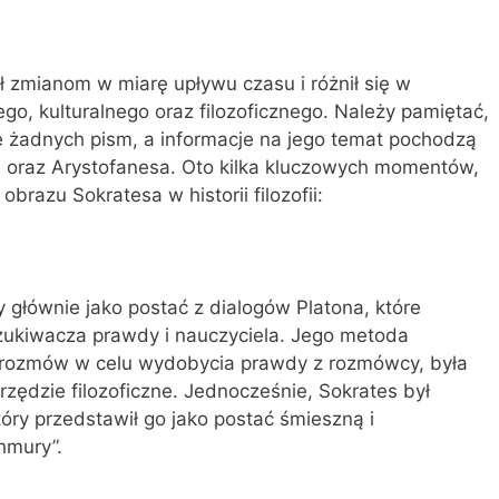
ał zmianom w miarę upływu czasu i różnił się w
go, kulturalnego oraz filozoficznego. Należy pamiętać,
e żadnych pism, a informacje na jego temat pochodzą
ta oraz Arystofanesa. Oto kilka kluczowych momentów,
obrazu Sokratesa w historii filozofii:
y głównie jako postać z dialogów Platona, które
zukiwacza prawdy i nauczyciela. Jego metoda
a rozmów w celu wydobycia prawdy z rozmówcy, była
ędzie filozoficzne. Jednocześnie, Sokrates był
óry przedstawił go jako postać śmieszną i
hmury”.