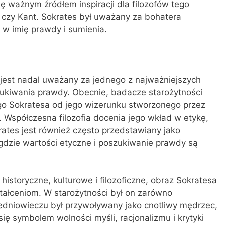
 się ważnym źródłem inspiracji dla filozofów tego
u czy Kant. Sokrates był uważany za bohatera
e w imię prawdy i sumienia.
s jest nadal uważany za jednego z najważniejszych
szukiwania prawdy. Obecnie, badacze starożytności
ego Sokratesa od jego wizerunku stworzonego przez
. Współczesna filozofia docenia jego wkład w etykę,
rates jest również często przedstawiany jako
, gdzie wartości etyczne i poszukiwanie prawdy są
 historyczne, kulturowe i filozoficzne, obraz Sokratesa
ztałceniom. W starożytności był on zarówno
redniowieczu był przywoływany jako cnotliwy mędrzec,
się symbolem wolności myśli, racjonalizmu i krytyki