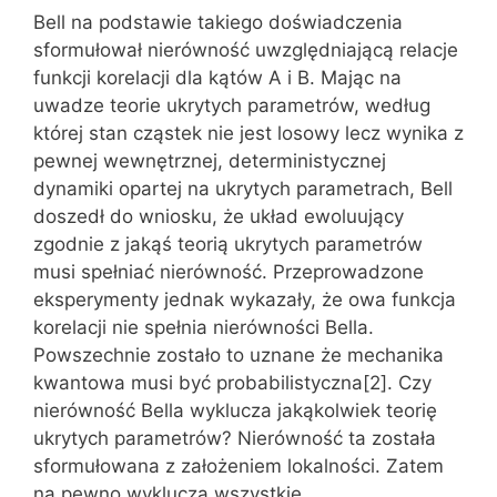
Bell na podstawie takiego doświadczenia
sformułował nierówność uwzględniającą relacje
funkcji korelacji dla kątów A i B. Mając na
uwadze teorie ukrytych parametrów, według
której stan cząstek nie jest losowy lecz wynika z
pewnej wewnętrznej, deterministycznej
dynamiki opartej na ukrytych parametrach, Bell
doszedł do wniosku, że układ ewoluujący
zgodnie z jakąś teorią ukrytych parametrów
musi spełniać nierówność. Przeprowadzone
eksperymenty jednak wykazały, że owa funkcja
korelacji nie spełnia nierówności Bella.
Powszechnie zostało to uznane że mechanika
kwantowa musi być probabilistyczna[2]. Czy
nierówność Bella wyklucza jakąkolwiek teorię
ukrytych parametrów? Nierówność ta została
sformułowana z założeniem lokalności. Zatem
na pewno wyklucza wszystkie