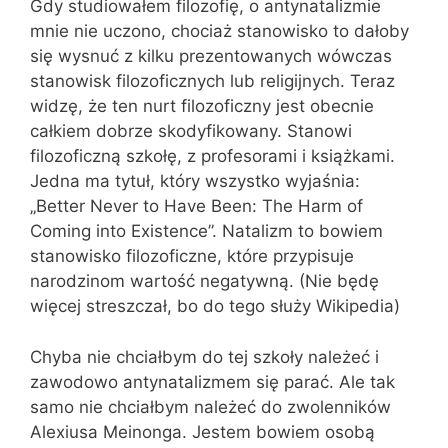
Gdy studiowałem filozofię, o antynatalizmie
mnie nie uczono, chociaż stanowisko to dałoby
się wysnuć z kilku prezentowanych wówczas
stanowisk filozoficznych lub religijnych. Teraz
widzę, że ten nurt filozoficzny jest obecnie
całkiem dobrze skodyfikowany. Stanowi
filozoficzną szkołę, z profesorami i książkami.
Jedna ma tytuł, który wszystko wyjaśnia:
„Better Never to Have Been: The Harm of
Coming into Existence”. Natalizm to bowiem
stanowisko filozoficzne, które przypisuje
narodzinom wartość negatywną. (Nie będę
więcej streszczał, bo do tego służy Wikipedia)
Chyba nie chciałbym do tej szkoły należeć i
zawodowo antynatalizmem się parać. Ale tak
samo nie chciałbym należeć do zwolenników
Alexiusa Meinonga. Jestem bowiem osobą