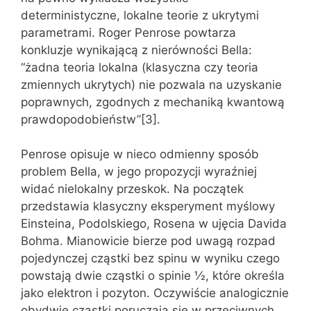
deterministyczne, lokalne teorie z ukrytymi
parametrami. Roger Penrose powtarza
konkluzje wynikającą z nierówności Bella:
“żadna teoria lokalna (klasyczna czy teoria
zmiennych ukrytych) nie pozwala na uzyskanie
poprawnych, zgodnych z mechaniką kwantową
prawdopodobieństw”[3].
Penrose opisuje w nieco odmienny sposób
problem Bella, w jego propozycji wyraźniej
widać nielokalny przeskok. Na początek
przedstawia klasyczny eksperyment myślowy
Einsteina, Podolskiego, Rosena w ujęcia Davida
Bohma. Mianowicie bierze pod uwagą rozpad
pojedynczej cząstki bez spinu w wyniku czego
powstają dwie cząstki o spinie ½, które określa
jako elektron i pozyton. Oczywiście analogicznie
obydwie cząstki poruczają sie w przeciwnych