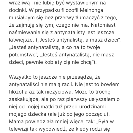
wrażliwą i nie lubię być wystawionym na
docinki. W przypadku filozofii Meinonga
musiałbym się bez przerwy tłumaczyć z tego,
że zajmuję się tym, czego nie ma. Natomiast
naśmiewanie się z antynatalisty jest jeszcze
łatwiejsze. („Jesteś antynalistą, a masz dzieci”,
„Jesteś antynatalistą, a co na to twoje
potomstwo”, „Jesteś antynatalistą, nie masz
dzieci, pewnie kobiety cię nie chcą”).
Wszystko to jeszcze nie przesądza, że
antynataliści nie mają racji. Nie jest to bowiem
filozofia aż tak nieżyciowa. Może to trochę
zaskakujące, ale po raz pierwszy usłyszałem o
niej od mojej matki tuż przed urodzinami
mojego dziecka (ale już po jego poczęciu).
Mama powiedziała mniej więcej tak: „Była w
telewizji tak wypowiedź, że kiedy rodzi się