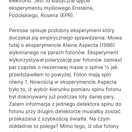
elektronu. Jest to klasyczne ujęcie
eksperymentu myślowego Ensteina,
Podolskiego, Rosena (EPR).
Penrose opisuje podobny eksperyment który
doczekał się empirycznego sprawdzenia. Mowa
tutaj o eksperymencie Alaina Aspecta (1986)
wykonanego na parach fotonów. Eksperyment
wykorzystywał polaryzację par fotonów zamiast
par cząstek o niezerowej masie o spinie ½ jak
przedstawiłem to powyżej. Foton mają spin
równy 1. Nowością w eksperymencie Aspecta
było to, iż wybór kierunku pomiaru spinu fotonu
był dokonywany już podczas loty danej pary.
Zatem informacja z jednego detektora spinu do
fotonu przy drugim detektorze musiałby zostać
przekazana z szybkością światła. Na czym
dokładnie to polega? Mimo tego, iż oba fotony