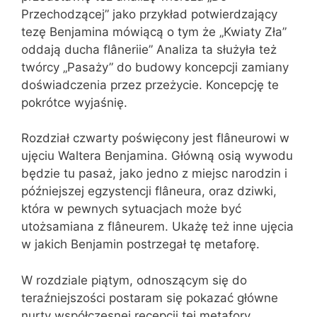
Przechodzącej” jako przykład potwierdzający
tezę Benjamina mówiącą o tym że „Kwiaty Zła”
oddają ducha flâneriie” Analiza ta służyła też
twórcy „Pasaży” do budowy koncepcji zamiany
doświadczenia przez przeżycie. Koncepcję te
pokrótce wyjaśnię.
Rozdział czwarty poświęcony jest flâneurowi w
ujęciu Waltera Benjamina. Główną osią wywodu
będzie tu pasaż, jako jedno z miejsc narodzin i
późniejszej egzystencji flâneura, oraz dziwki,
która w pewnych sytuacjach może być
utożsamiana z flâneurem. Ukażę też inne ujęcia
w jakich Benjamin postrzegał tę metaforę.
W rozdziale piątym, odnoszącym się do
teraźniejszości postaram się pokazać główne
nurty współczesnej recepcji tej metafory.