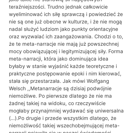
teraźniejszości. Trudno jednak całkowicie
wyeliminować ich siłę sprawczą i powiedzieć że
nie są one już obecne w kulturze, i że nie mogą
nadal służyć ludziom jako punkty orientacyjne
oraz wyzwalać ich zaangażowania. Chodzi o to,
że te meta-narracje nie mają już powszechnej
mocy obowiązującej i legitymizującej siły. Forma
meta-narracji, która jako dominująca idea
byłaby w stanie wyjaśnić każde teoretyczne i
praktyczne postępowanie epoki i nim kierować,
stała się przestarzała. Jak mówi Wolfgang
Welsch ,,Metanarracje są dzisiaj podwójnie
niemożliwe. Po pierwsze dlatego że nie ma
żadnej takiej na widoku, co rzeczywiście
mogłaby przynajmniej wydawać się uniwersalna
(…).Po drugie i przede wszystkim dlatego, że
niemożliwość takiej wszechobejmującej meta-
narracji pojawiła się w naszej świadomości.