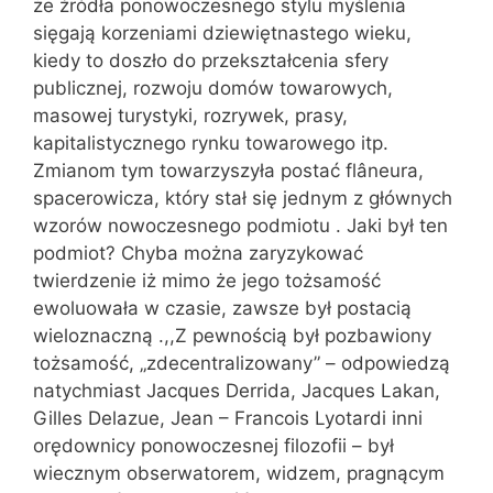
że źródła ponowoczesnego stylu myślenia
sięgają korzeniami dziewiętnastego wieku,
kiedy to doszło do przekształcenia sfery
publicznej, rozwoju domów towarowych,
masowej turystyki, rozrywek, prasy,
kapitalistycznego rynku towarowego itp.
Zmianom tym towarzyszyła postać flâneura,
spacerowicza, który stał się jednym z głównych
wzorów nowoczesnego podmiotu . Jaki był ten
podmiot? Chyba można zaryzykować
twierdzenie iż mimo że jego tożsamość
ewoluowała w czasie, zawsze był postacią
wieloznaczną .,,Z pewnością był pozbawiony
tożsamość, „zdecentralizowany” – odpowiedzą
natychmiast Jacques Derrida, Jacques Lakan,
Gilles Delazue, Jean – Francois Lyotardi inni
orędownicy ponowoczesnej filozofii – był
wiecznym obserwatorem, widzem, pragnącym