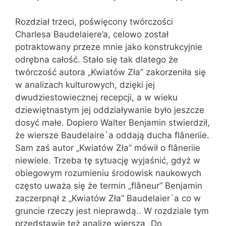
Rozdział trzeci, poświęcony twórczości
Charlesa Baudelaiere’a, celowo został
potraktowany przeze mnie jako konstrukcyjnie
odrębna całość. Stało się tak dlatego że
twórczość autora „Kwiatów Zła” zakorzeniła się
w analizach kulturowych, dzięki jej
dwudziestowiecznej recepcji, a w wieku
dziewiętnastym jej oddziaływanie było jeszcze
dosyć małe. Dopiero Walter Benjamin stwierdził,
że wiersze Baudelaire`a oddają ducha flâneriie.
Sam zaś autor „Kwiatów Zła” mówił o flâneriie
niewiele. Trzeba tę sytuację wyjaśnić, gdyż w
obiegowym rozumieniu środowisk naukowych
często uważa się że termin „flâneur” Benjamin
zaczerpnął z „Kwiatów Zła” Baudelaier`a co w
gruncie rzeczy jest nieprawdą.. W rozdziale tym
przedstawię też analizę wiersza „Do