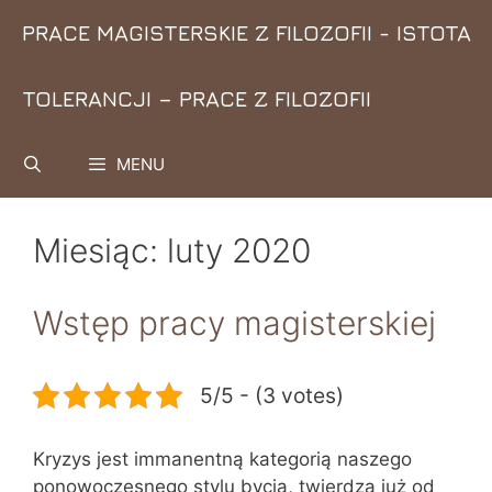
Przejdź
PRACE MAGISTERSKIE Z FILOZOFII - ISTOTA
do
treści
TOLERANCJI – PRACE Z FILOZOFII
MENU
Miesiąc:
luty 2020
Wstęp pracy magisterskiej
5/5 - (3 votes)
Kryzys jest immanentną kategorią naszego
ponowoczesnego stylu bycia, twierdzą już od