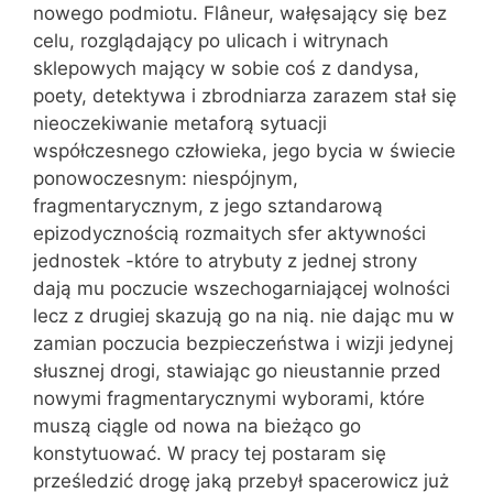
nowego podmiotu. Flâneur, wałęsający się bez
celu, rozglądający po ulicach i witrynach
sklepowych mający w sobie coś z dandysa,
poety, detektywa i zbrodniarza zarazem stał się
nieoczekiwanie metaforą sytuacji
współczesnego człowieka, jego bycia w świecie
ponowoczesnym: niespójnym,
fragmentarycznym, z jego sztandarową
epizodycznością rozmaitych sfer aktywności
jednostek -które to atrybuty z jednej strony
dają mu poczucie wszechogarniającej wolności
lecz z drugiej skazują go na nią. nie dając mu w
zamian poczucia bezpieczeństwa i wizji jedynej
słusznej drogi, stawiając go nieustannie przed
nowymi fragmentarycznymi wyborami, które
muszą ciągle od nowa na bieżąco go
konstytuować. W pracy tej postaram się
prześledzić drogę jaką przebył spacerowicz już