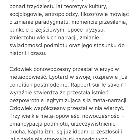
ponad trzydziestu lat teoretycy kultury,
socjologowie, antropolodzy, filozofowie mówiąc
o zmianie paradygmatu, momencie przesilenia,
punkcie przejściowym, epoce kryzysu,
zmierzchu wielkich narracji, zmianie
świadomości podmiotu oraz jego stosunku do
historii i czasu.
Człowiek ponowoczesny przestał wierzyć w
metaopowieść. Lyotard w swojej rozprawie „La
condition postmoderne. Rapport sur le savoir”1
wyraźnie stwierdza że przestała istnieć
bezpowrotnie legitymizująca siła meta-narracji.
Człowiek współczesny przestał w nią wierzyć.
Trzy wielkie meta-opowieści nowoczesności -
emancypacja podmiotu, urzeczywistnienie
ducha, kapitalizm, są już ideami przeszłości i
jako takie nie stanowią sił napędowych