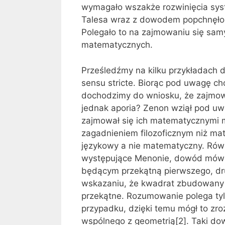
wymagało wszakże rozwinięcia sys
Talesa wraz z dowodem popchnęło
Polegało to na zajmowaniu się sam
matematycznych.
Prześledźmy na kilku przykładach 
sensu stricte. Biorąc pod uwagę c
dochodzimy do wniosku, że zajmował
jednak aporia? Zenon wziął pod uw
zajmował się ich matematycznymi m
zagadnieniem filozoficznym niż ma
językowy a nie matematyczny. Rów
występujące Menonie, dowód mówiąc
będącym przekątną pierwszego, dr
wskazaniu, że kwadrat zbudowany je
przekątne. Rozumowanie polega tylk
przypadku, dzięki temu mógł to zro
wspólnego z geometrią[2]. Taki dow