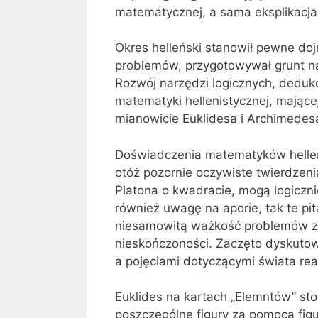
matematycznej, a sama eksplikacja
Okres helleński stanowił pewne do
problemów, przygotowywał grunt n
Rozwój narzędzi logicznych, deduk
matematyki hellenistycznej, mając
mianowicie Euklidesa i Archimedes
Doświadczenia matematyków helleń
otóż pozornie oczywiste twierdzen
Platona o kwadracie, mogą logiczni
również uwagę na aporie, tak te pita
niesamowitą ważkość problemów zwi
nieskończoności. Zaczęto dyskuto
a pojęciami dotyczącymi świata rea
Euklides na kartach „Elemntów” sto
poszczególne figury za pomocą figur