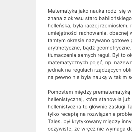
Matematyka jako nauka rodzi się w
znana z okresu staro babilońskiego
helleńska, była raczej rzemiosłem
umiejętności rachowania, obecnej 
tamtym okresie nazywano gotowe pr
arytmetyczne, bądź geometryczne.
tłumaczenia samych reguł. Był to o
matematycznych pojęć, np. nazewnic
jednak na regułach rządzących obli
na pewno nie była nauką w takim se
Pomostem między prematematyką 
hellenistycznej, która stanowiła j
hellenistyczna to głównie zasługi Ta
tylko receptą na rozwiązanie prob
Tales, był krytykowany między innym
oczywiste, że wręcz nie wymaga d