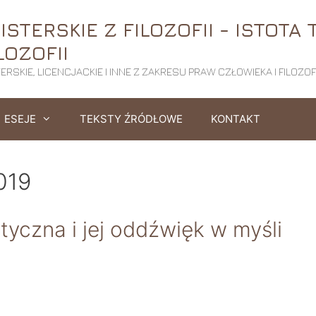
STERSKIE Z FILOZOFII - ISTOTA 
LOZOFII
RSKIE, LICENCJACKIE I INNE Z ZAKRESU PRAW CZŁOWIEKA I FILOZOFI
ESEJE
TEKSTY ŹRÓDŁOWE
KONTAKT
019
yczna i jej oddźwięk w myśli