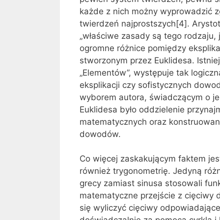
każde z nich możny wyprowadzić zgo
twierdzeń najprostszych[4]. Arystote
„właściwe zasady są tego rodzaju, jak
ogromne różnice pomiędzy eksplika
stworzonym przez Euklidesa. Istnie
„Elementów”, występuje tak logiczn
eksplikacji czy sofistycznych dow
wyborem autora, świadczącym o je
Euklidesa było oddzielenie przynaj
matematycznych oraz konstruowani
dowodów.
Co więcej zaskakującym faktem jest
również trygonometrię. Jedyną różn
grecy zamiast sinusa stosowali fun
matematyczne przejście z cięciwy 
się wyliczyć cięciwy odpowiadającej