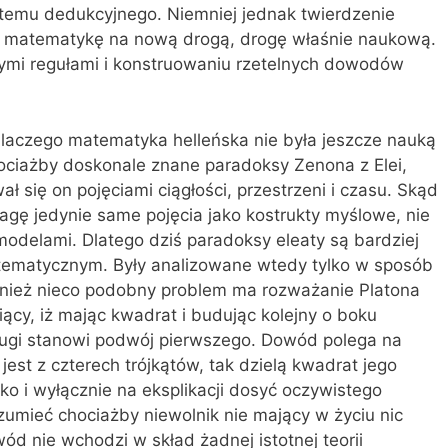
temu dedukcyjnego. Niemniej jednak twierdzenie
 matematykę na nową drogą, drogę właśnie naukową.
ymi regułami i konstruowaniu rzetelnych dowodów
dlaczego matematyka helleńska nie była jeszcze nauką
hociażby doskonale znane paradoksy Zenona z Elei,
 się on pojęciami ciągłości, przestrzeni i czasu. Skąd
agę jedynie same pojęcia jako kostrukty myślowe, nie
odelami. Dlatego dziś paradoksy eleaty są bardziej
tematycznym. Były analizowane wtedy tylko w sposób
nież nieco podobny problem ma rozważanie Platona
y, iż mając kwadrat i budując kolejny o boku
ugi stanowi podwój pierwszego. Dowód polega na
st z czterech trójkątów, tak dzielą kwadrat jego
o i wyłącznie na eksplikacji dosyć oczywistego
zumieć chociażby niewolnik nie mający w życiu nic
ód nie wchodzi w skład żadnej istotnej teorii