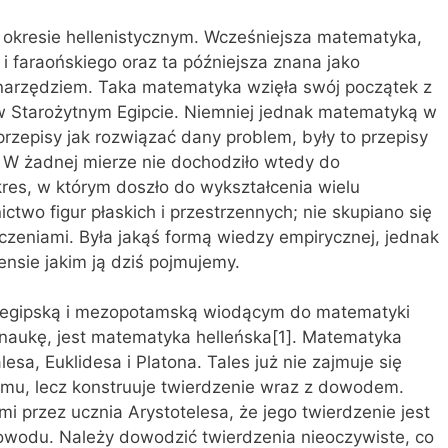
 okresie hellenistycznym. Wcześniejsza matematyka,
 i faraońskiego oraz ta późniejsza znana jako
, narzędziem. Taka matematyka wzięła swój początek z
w Starożytnym Egipcie. Niemniej jednak matematyką w
zepisy jak rozwiązać dany problem, były to przepisy
 W żadnej mierze nie dochodziło wtedy do
kres, w którym doszło do wykształcenia wielu
two figur płaskich i przestrzennych; nie skupiano się
czeniami. Była jakąś formą wiedzy empirycznej, jednak
nsie jakim ją dziś pojmujemy.
egipską i mezopotamską wiodącym do matematyki
uż naukę, jest matematyka helleńska[1]. Matematyka
lesa, Euklidesa i Platona. Tales już nie zajmuje się
lemu, lecz konstruuje twierdzenie wraz z dowodem.
i przez ucznia Arystotelesa, że jego twierdzenie jest
owodu. Należy dowodzić twierdzenia nieoczywiste, co