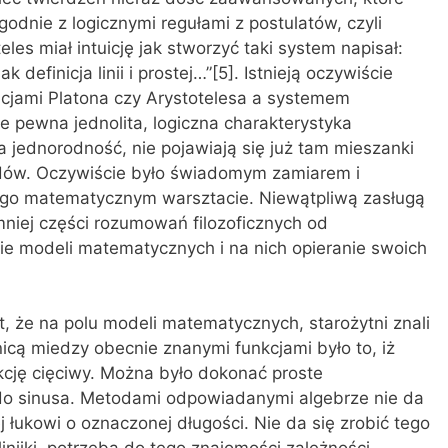
dnie z logicznymi regułami z postulatów, czyli
les miał intuicję jak stworzyć taki system napisał:
 definicja linii i prostej…”[5]. Istnieją oczywiście
cjami Platona czy Arystotelesa a systemem
je pewna jednolita, logiczna charakterystyka
a jednorodność, nie pojawiają się już tam mieszanki
odów. Oczywiście było świadomym zamiarem i
go matematycznym warsztacie. Niewątpliwą zasługą
mniej części rozumowań filozoficznych od
e modeli matematycznych i na nich opieranie swoich
, że na polu modeli matematycznych, starożytni znali
icą miedzy obecnie znanymi funkcjami było to, iż
kcję cięciwy. Można było dokonać proste
do sinusa. Metodami odpowiadanymi algebrze nie da
 łukowi o oznaczonej długości. Nie da się zrobić tego