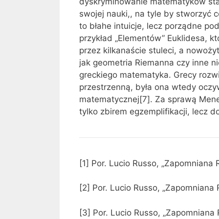
dyskryminowanie matematyków star
swojej nauki,, na tyle by stworzyć
to błahe intuicje, lecz porządne 
przykład „Elementów” Euklidesa, kt
przez kilkanaście stuleci, a nowoży
jak geometria Riemanna czy inne ni
greckiego matematyka. Grecy rozwin
przestrzenną, była ona wtedy oczyw
matematycznej[7]. Za sprawą Menel
tylko zbirem egzemplifikacji, lecz 
[1] Por. Lucio Russo, „Zapomniana 
[2] Por. Lucio Russo, „Zapomniana 
[3] Por. Lucio Russo, „Zapomniana 