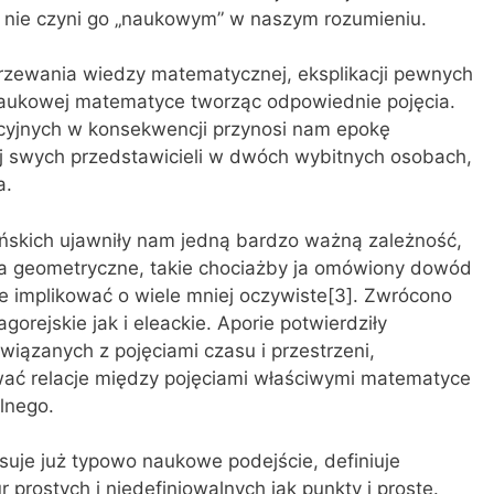
 nie czyni go „naukowym” w naszym rozumieniu.
jrzewania wiedzy matematycznej, eksplikacji pewnych
aukowej matematyce tworząc odpowiednie pojęcia.
cyjnych w konsekwencji przynosi nam epokę
ej swych przedstawicieli w dwóch wybitnych osobach,
a.
skich ujawniły nam jedną bardzo ważną zależność,
ia geometryczne, takie chociażby ja omówiony dowód
e implikować o wiele mniej oczywiste[3]. Zwrócono
gorejskie jak i eleackie. Aporie potwierdziły
ązanych z pojęciami czasu i przestrzeni,
wać relacje między pojęciami właściwymi matematyce
lnego.
suje już typowo naukowe podejście, definiuje
 prostych i niedefiniowalnych jak punkty i proste.