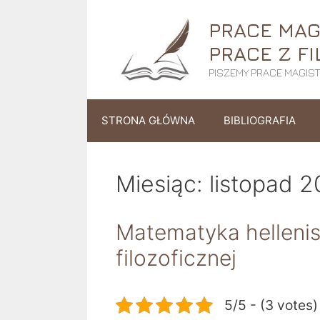
Przejdź
PRACE MAGI
do
treści
PRACE Z FI
PISZEMY PRACE MAGISTE
STRONA GŁÓWNA
BIBLIOGRAFIA
Miesiąc:
listopad 2
Matematyka hellenist
filozoficznej
5/5 - (3 votes)