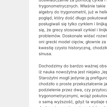
doświadczalnie za pomocą cyrkla i l
trygonometrycznych. Właśnie takie
algebry do trygonometrii, już w hel
pogląd, który dość długo pokutowa
posługiwali się tylko cyrklem i lini
się, że grecy stosowali cyrkiel i li
problemów. Doskonale widać rozwój 
oni grecki model cięciw, głownie z
kwestię czysto historyczną, chodził
sinusa.
Dochodzimy do bardzo ważnej obserw
iż nauka nowożytna jest niejako „l
Starożytni mogli jedynie ją prefigur
chodziło o proste przekształcenie 
podzielenie przez dwa, czy przyto
trygonometrycznymi, wciąż pokutow
o samą wyższość, gdyż ta wydaje s