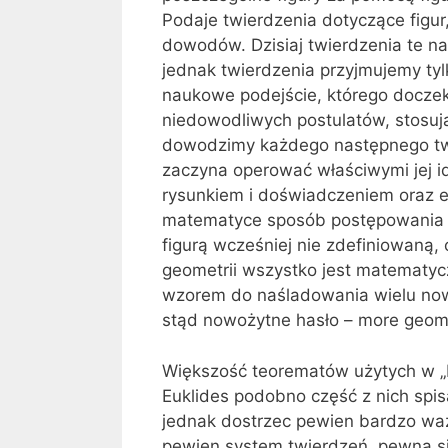
Podaje twierdzenia dotyczące figur,
dowodów. Dzisiaj twierdzenia te na
jednak twierdzenia przyjmujemy ty
naukowe podejście, którego docze
niedowodliwych postulatów, stosuj
dowodzimy każdego następnego tw
zaczyna operować właściwymi jej id
rysunkiem i doświadczeniem oraz e
matematyce sposób postępowania i s
figurą wcześniej nie zdefiniowaną, c
geometrii wszystko jest matematyczn
wzorem do naśladowania wielu nowoż
stąd nowożytne hasło – more geome
Większość teorematów użytych w „
Euklides podobno część z nich spisa
jednak dostrzec pewien bardzo ważn
pewien system twierdzeń, pewna s