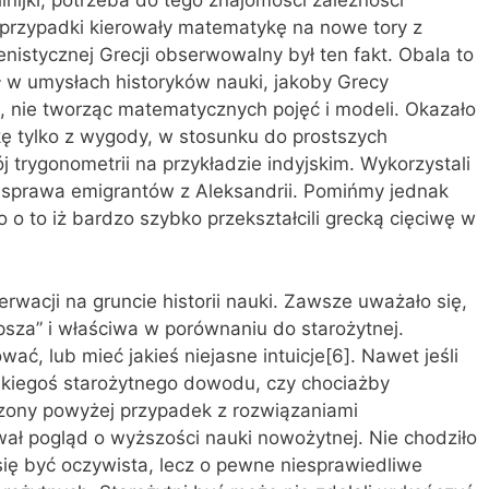
inijki, potrzeba do tego znajomości zależności
 przypadki kierowały matematykę na nowe tory z
lenistycznej Grecji obserwowalny był ten fakt. Obala to
ł w umysłach historyków nauki, jakoby Grecy
jką, nie tworząc matematycznych pojęć i modeli. Okazało
nijkę tylko z wygody, w stosunku do prostszych
trygonometrii na przykładzie indyjskim. Wykorzystali
a sprawa emigrantów z Aleksandrii. Pomińmy jednak
o o to iż bardzo szybko przekształcili grecką cięciwę w
acji na gruncie historii nauki. Zawsze uważało się,
epsza” i właściwa w porównaniu do starożytnej.
ować, lub mieć jakieś niejasne intuicje[6]. Nawet jeśli
jakiegoś starożytnego dowodu, czy chociażby
czony powyżej przypadek z rozwiązaniami
ał pogląd o wyższości nauki nowożytnej. Nie chodziło
ię być oczywista, lecz o pewne niesprawiedliwe