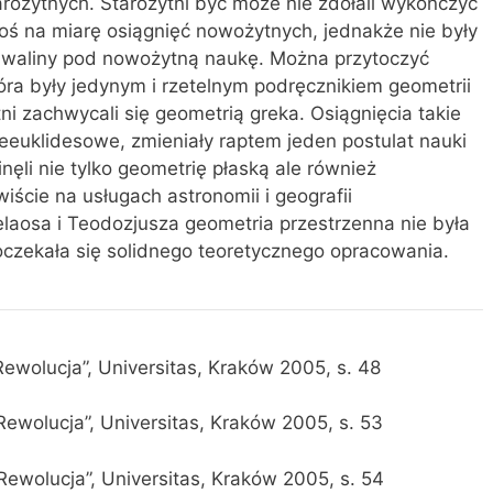
ożytnych. Starożytni być może nie zdołali wykończyć
 coś na miarę osiągnięć nowożytnych, jednakże nie były
podwaliny pod nowożytną naukę. Można przytoczyć
óra były jedynym i rzetelnym podręcznikiem geometrii
tni zachwycali się geometrią greka. Osiągnięcia takie
eeuklidesowe, zmieniały raptem jeden postulat nauki
ęli nie tylko geometrię płaską ale również
iście na usługach astronomii i geografii
aosa i Teodozjusza geometria przestrzenna nie była
doczekała się solidnego teoretycznego opracowania.
Rewolucja”, Universitas, Kraków 2005, s. 48
Rewolucja”, Universitas, Kraków 2005, s. 53
Rewolucja”, Universitas, Kraków 2005, s. 54