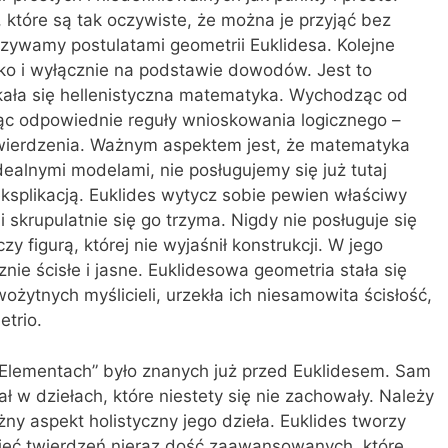
 które są tak oczywiste, że można je przyjąć bez
zywamy postulatami geometrii Euklidesa. Kolejne
lko i wyłącznie na podstawie dowodów. Jest to
kała się hellenistyczna matematyka. Wychodząc od
ąc odpowiednie reguły wnioskowania logicznego –
ierdzenia. Ważnym aspektem jest, że matematyka
ealnymi modelami, nie posługujemy się już tutaj
ksplikacją. Euklides wytycz sobie pewien właściwy
krupulatnie się go trzyma. Nigdy nie posługuje się
zy figurą, której nie wyjaśnił konstrukcji. W jego
ie ścisłe i jasne. Euklidesowa geometria stała się
ytnych myślicieli, urzekła ich niesamowita ścisłość,
trio.
Elementach” było znanych już przed Euklidesem. Sam
ł w dziełach, które niestety się nie zachowały. Należy
y aspekt holistyczny jego dzieła. Euklides tworzy
ieć twierdzeń nieraz dość zaawansowanych, które